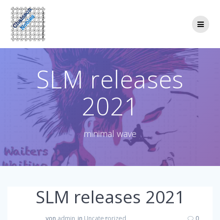
Zum
Inhalt
springen
SLM releases
2021
minimal wave
SLM releases 2021
von
admin
in
Uncategorized
0